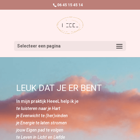
06 45 15 45 14
Selecteer een pagina
LEUK DAT JE ER BENT
In mijn praktijk HeeeL help ik je
te luisteren naar je Hart
je Evenwicht te (her)vinden
je Energie te laten stromen
jouw Eigen pad te volgen
te Leven in Licht en Liefde